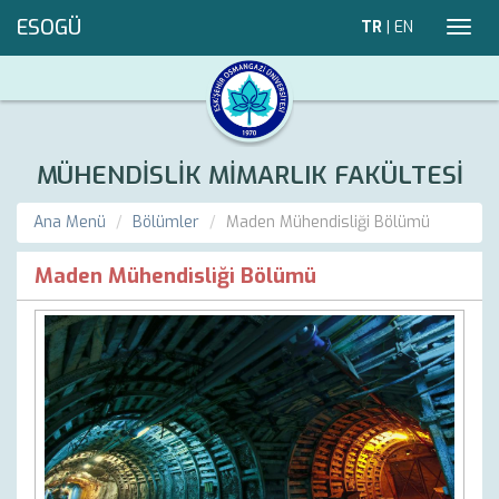
ESOGÜ
TR
|
EN
Toggl
navig
MÜHENDİSLİK MİMARLIK FAKÜLTESİ
Ana Menü
Bölümler
Maden Mühendisliği Bölümü
Maden Mühendisliği Bölümü