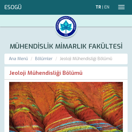
ESOGÜ
TR
|
EN
Toggl
navig
MÜHENDİSLİK MİMARLIK FAKÜLTESİ
Ana Menü
Bölümler
Jeoloji Mühendisliği Bölümü
Jeoloji Mühendisliği Bölümü