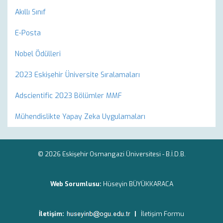
Akıllı Sınıf
E-Posta
Nobel Ödülleri
2023 Eskişehir Üniversite Sıralamaları
Adscientific 2023 Bölümler MMF
Mühendislikte Yapay Zeka Uygulamaları
© 2026 Eskişehir Osmangazi Üniversitesi -
B.İ.D.B.
Web Sorumlusu:
Hüseyin BÜYÜKKARACA
İletişim:
|
İletişim Formu