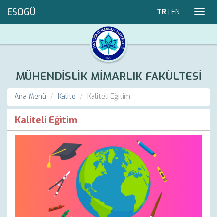
ESOGÜ
TR
|
EN
Toggl
navig
MÜHENDİSLİK MİMARLIK FAKÜLTESİ
Ana Menü
Kalite
Kaliteli Eğitim
Kaliteli Eğitim