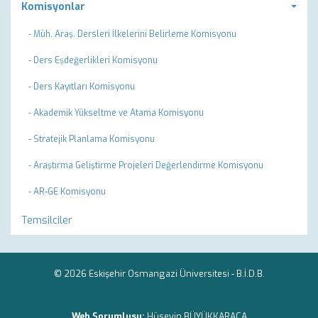
Komisyonlar
- Müh. Araş. Dersleri İlkelerini Belirleme Komisyonu
- Ders Eşdeğerlikleri Komisyonu
- Ders Kayıtları Komisyonu
- Akademik Yükseltme ve Atama Komisyonu
- Stratejik Planlama Komisyonu
- Araştırma Geliştirme Projeleri Değerlendirme Komisyonu
- AR-GE Komisyonu
Temsilciler
© 2026 Eskişehir Osmangazi Üniversitesi -
B.İ.D.B.
Web Sorumlusu:
Hüseyin BÜYÜKKARACA