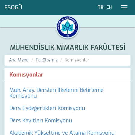
ESOGÜ
TR
|
EN
Toggl
navig
MÜHENDİSLİK MİMARLIK FAKÜLTESİ
Ana Menü
Fakültemiz
Komisyonlar
Komisyonlar
Müh. Araş. Dersleri İlkelerini Belirleme
Komisyonu
Ders Eşdeğerlikleri Komisyonu
Ders Kayıtları Komisyonu
Akademik Yükseltme ve Atama Komisyonu