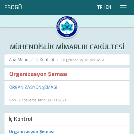
ESOGÜ
TR
|
EN
Toggl
navig
MÜHENDİSLİK MİMARLIK FAKÜLTESİ
Ana Menü
İç Kontrol
Organizasyon Şeması
Organizasyon Şeması
ORGANİZASYON ŞEMASI
Son Güncelleme Tarihi: 26.11.2024
İç Kontrol
Organizasyon Şeması